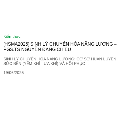
kiến thức
[HSMA2025] SINH LÝ CHUYỂN HÓA NĂNG LƯỢNG –
PGS.TS NGUYỄN ĐĂNG CHIÊU
SINH LÝ CHUYỂN HÓA NĂNG LƯỢNG: CƠ SỞ HUẤN LUYỆN
SỨC BỀN (YẾM KHÍ - ƯA KHÍ) VÀ HỒI PHỤC…
19/06/2025