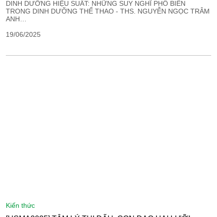
DINH DƯỠNG HIỆU SUẤT: NHỮNG SUY NGHĨ PHỔ BIẾN
TRONG DINH DƯỠNG THỂ THAO - THS. NGUYỄN NGỌC TRÂM
ANH…
19/06/2025
kiến thức