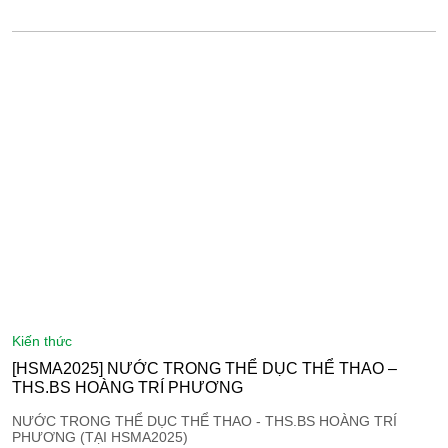
kiến thức
[HSMA2025] NƯỚC TRONG THỂ DỤC THỂ THAO –
THS.BS HOÀNG TRÍ PHƯƠNG
NƯỚC TRONG THỂ DỤC THỂ THAO - THS.BS HOÀNG TRÍ
PHƯƠNG (TẠI HSMA2025)