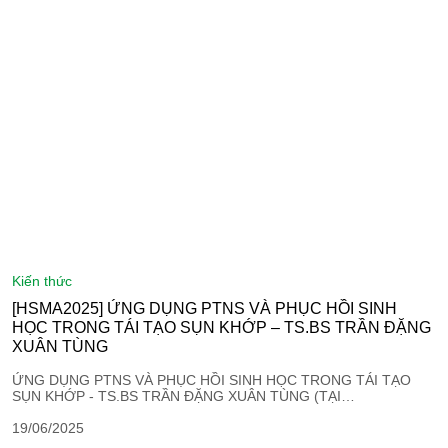
kiến thức
[HSMA2025] ỨNG DỤNG PTNS VÀ PHỤC HỒI SINH
HỌC TRONG TÁI TẠO SỤN KHỚP – TS.BS TRẦN ĐẶNG
XUÂN TÙNG
ỨNG DỤNG PTNS VÀ PHỤC HỒI SINH HỌC TRONG TÁI TẠO
SỤN KHỚP - TS.BS TRẦN ĐẶNG XUÂN TÙNG (TẠI…
19/06/2025