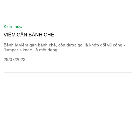
kiến thức
VIÊM GÂN BÁNH CHÈ
Bệnh lý viêm gân bánh chè, còn được gọi là khớp gối vũ công -
Jumper’s knee, là một dạng…
29/07/2023