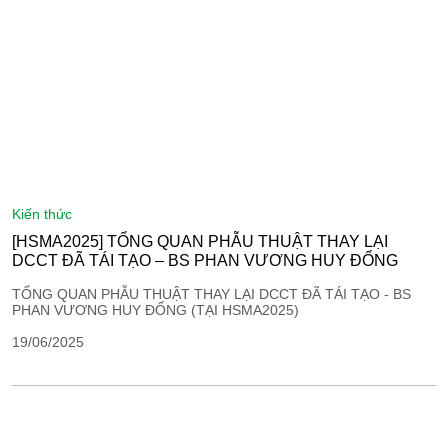
kiến thức
[HSMA2025] TỔNG QUAN PHẪU THUẬT THAY LẠI
DCCT ĐÃ TÁI TẠO – BS PHAN VƯƠNG HUY ĐỔNG
TỔNG QUAN PHẪU THUẬT THAY LẠI DCCT ĐÃ TÁI TẠO - BS
PHAN VƯƠNG HUY ĐỔNG (TẠI HSMA2025)
19/06/2025