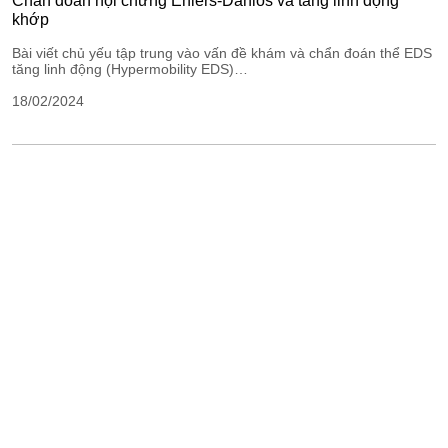
Chẩn đoán hội chứng Ehlers-Danlos và tăng linh động
khớp
Bài viết chủ yếu tập trung vào vấn đề khám và chẩn đoán thể EDS
tăng linh động (Hypermobility EDS)…
18/02/2024