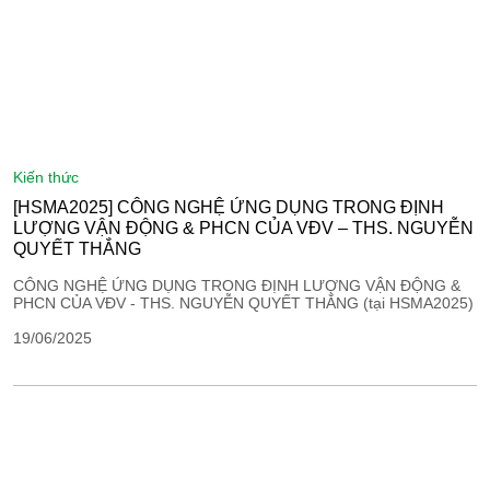
kiến thức
[HSMA2025] CÔNG NGHỆ ỨNG DỤNG TRONG ĐỊNH
LƯỢNG VẬN ĐỘNG & PHCN CỦA VĐV – THS. NGUYỄN
QUYẾT THẮNG
CÔNG NGHỆ ỨNG DỤNG TRONG ĐỊNH LƯỢNG VẬN ĐỘNG &
PHCN CỦA VĐV - THS. NGUYỄN QUYẾT THẮNG (tại HSMA2025)
19/06/2025