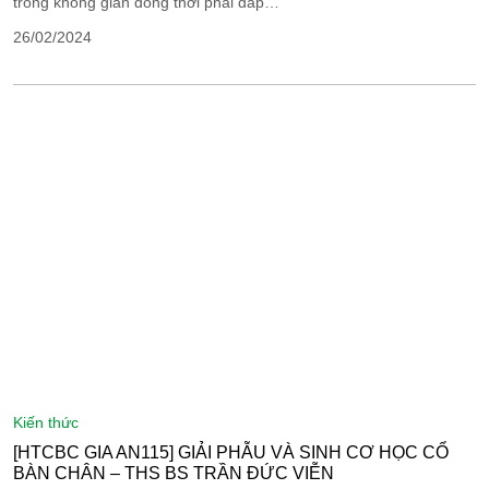
trong không gian đồng thời phải đáp…
26/02/2024
kiến thức
[HTCBC GIA AN115] GIẢI PHẪU VÀ SINH CƠ HỌC CỔ
BÀN CHÂN – THS BS TRẦN ĐỨC VIỄN