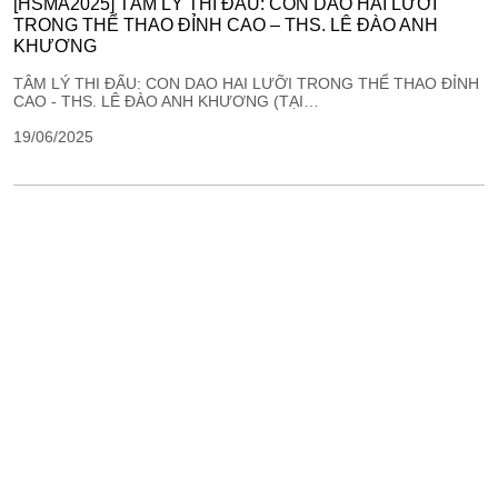
[HSMA2025] TÂM LÝ THI ĐẤU: CON DAO HAI LƯỠI
TRONG THỂ THAO ĐỈNH CAO – THS. LÊ ĐÀO ANH
KHƯƠNG
TÂM LÝ THI ĐẤU: CON DAO HAI LƯỠI TRONG THỂ THAO ĐỈNH
CAO - THS. LÊ ĐÀO ANH KHƯƠNG (TẠI…
19/06/2025