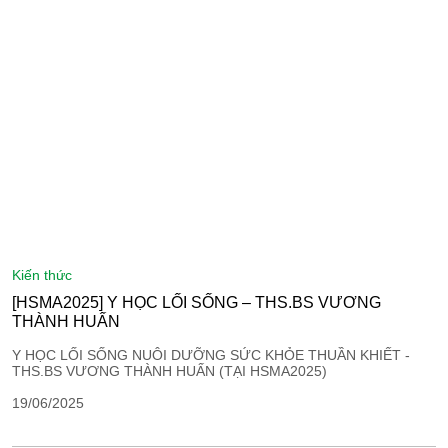
kiến thức
[HSMA2025] Y HỌC LỐI SỐNG – THS.BS VƯƠNG
THÀNH HUẤN
Y HỌC LỐI SỐNG NUÔI DƯỠNG SỨC KHỎE THUẦN KHIẾT -
THS.BS VƯƠNG THÀNH HUẤN (TẠI HSMA2025)
19/06/2025