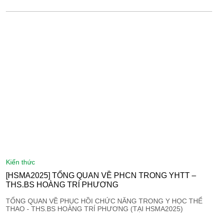
kiến thức
[HSMA2025] TỔNG QUAN VỀ PHCN TRONG YHTT –
THS.BS HOÀNG TRÍ PHƯƠNG
TỔNG QUAN VỀ PHỤC HỒI CHỨC NĂNG TRONG Y HỌC THỂ
THAO - THS.BS HOÀNG TRÍ PHƯƠNG (TẠI HSMA2025)