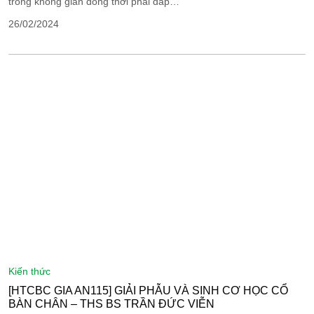
trong không gian đồng thời phải đáp…
26/02/2024
kiến thức
[HTCBC GIA AN115] GIẢI PHẪU VÀ SINH CƠ HỌC CỔ
BÀN CHÂN – THS BS TRẦN ĐỨC VIỄN