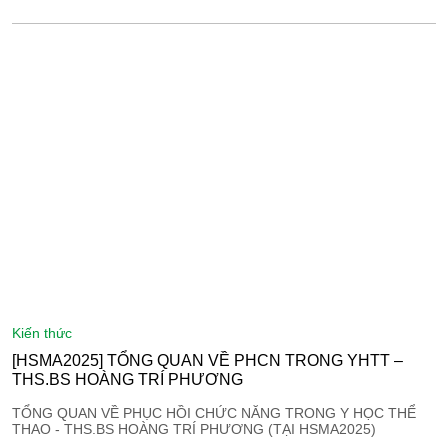
kiến thức
[HSMA2025] TỔNG QUAN VỀ PHCN TRONG YHTT –
THS.BS HOÀNG TRÍ PHƯƠNG
TỔNG QUAN VỀ PHỤC HỒI CHỨC NĂNG TRONG Y HỌC THỂ
THAO - THS.BS HOÀNG TRÍ PHƯƠNG (TẠI HSMA2025)