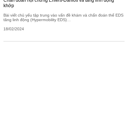
Chẩn đoán hội chứng Ehlers-Danlos và tăng linh động
khớp
Bài viết chủ yếu tập trung vào vấn đề khám và chẩn đoán thể EDS
tăng linh động (Hypermobility EDS)…
18/02/2024