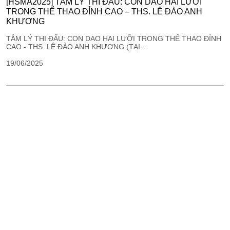
[HSMA2025] TÂM LÝ THI ĐẤU: CON DAO HAI LƯỠI
TRONG THỂ THAO ĐỈNH CAO – THS. LÊ ĐÀO ANH
KHƯƠNG
TÂM LÝ THI ĐẤU: CON DAO HAI LƯỠI TRONG THỂ THAO ĐỈNH
CAO - THS. LÊ ĐÀO ANH KHƯƠNG (TẠI…
19/06/2025