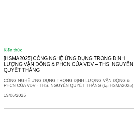
kiến thức
[HSMA2025] CÔNG NGHỆ ỨNG DỤNG TRONG ĐỊNH
LƯỢNG VẬN ĐỘNG & PHCN CỦA VĐV – THS. NGUYỄN
QUYẾT THẮNG
CÔNG NGHỆ ỨNG DỤNG TRONG ĐỊNH LƯỢNG VẬN ĐỘNG &
PHCN CỦA VĐV - THS. NGUYỄN QUYẾT THẮNG (tại HSMA2025)
19/06/2025