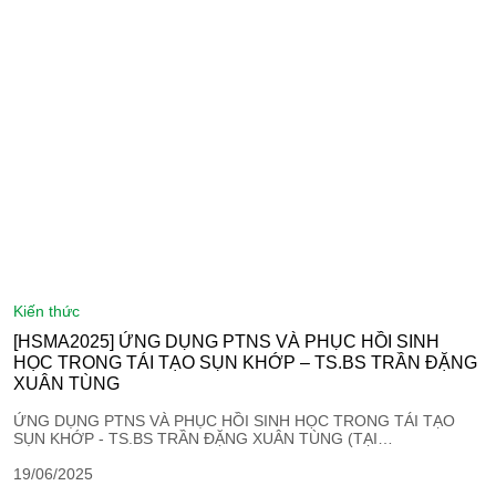
kiến thức
[HSMA2025] ỨNG DỤNG PTNS VÀ PHỤC HỒI SINH
HỌC TRONG TÁI TẠO SỤN KHỚP – TS.BS TRẦN ĐẶNG
XUÂN TÙNG
ỨNG DỤNG PTNS VÀ PHỤC HỒI SINH HỌC TRONG TÁI TẠO
SỤN KHỚP - TS.BS TRẦN ĐẶNG XUÂN TÙNG (TẠI…
19/06/2025