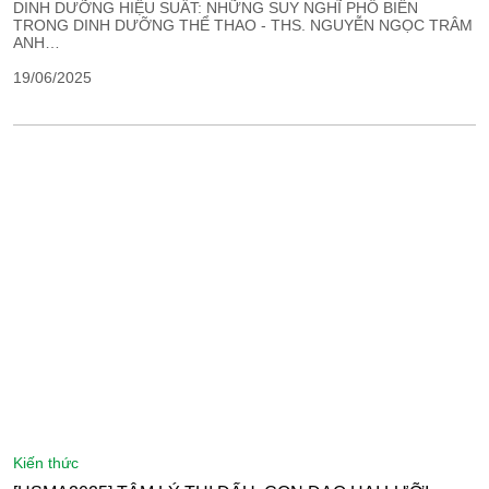
DINH DƯỠNG HIỆU SUẤT: NHỮNG SUY NGHĨ PHỔ BIẾN
TRONG DINH DƯỠNG THỂ THAO - THS. NGUYỄN NGỌC TRÂM
ANH…
19/06/2025
kiến thức