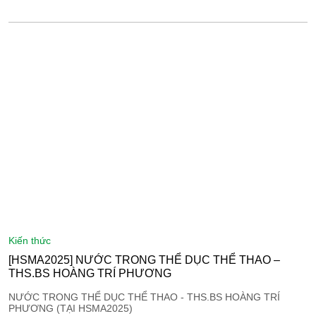
kiến thức
[HSMA2025] NƯỚC TRONG THỂ DỤC THỂ THAO –
THS.BS HOÀNG TRÍ PHƯƠNG
NƯỚC TRONG THỂ DỤC THỂ THAO - THS.BS HOÀNG TRÍ
PHƯƠNG (TẠI HSMA2025)