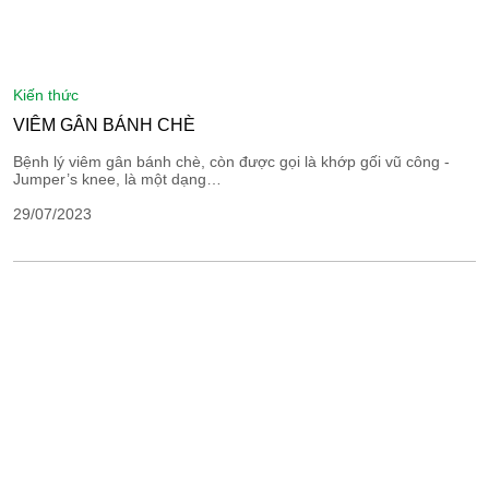
kiến thức
VIÊM GÂN BÁNH CHÈ
Bệnh lý viêm gân bánh chè, còn được gọi là khớp gối vũ công -
Jumper’s knee, là một dạng…
29/07/2023