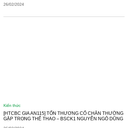
26/02/2024
kiến thức
[HTCBC GIA AN115] TỔN THƯƠNG CỔ CHÂN THƯỜNG
GẶP TRONG THỂ THAO – BSCK1 NGUYỄN NGÔ DŨNG