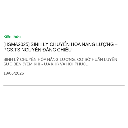
kiến thức
[HSMA2025] SINH LÝ CHUYỂN HÓA NĂNG LƯỢNG –
PGS.TS NGUYỄN ĐĂNG CHIÊU
SINH LÝ CHUYỂN HÓA NĂNG LƯỢNG: CƠ SỞ HUẤN LUYỆN
SỨC BỀN (YẾM KHÍ - ƯA KHÍ) VÀ HỒI PHỤC…
19/06/2025