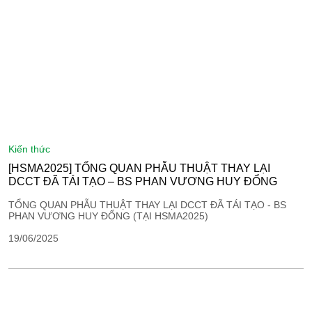
kiến thức
[HSMA2025] TỔNG QUAN PHẪU THUẬT THAY LẠI
DCCT ĐÃ TÁI TẠO – BS PHAN VƯƠNG HUY ĐỔNG
TỔNG QUAN PHẪU THUẬT THAY LẠI DCCT ĐÃ TÁI TẠO - BS
PHAN VƯƠNG HUY ĐỔNG (TẠI HSMA2025)
19/06/2025