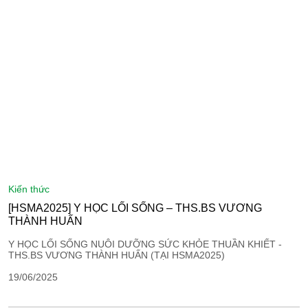
kiến thức
[HSMA2025] Y HỌC LỐI SỐNG – THS.BS VƯƠNG
THÀNH HUẤN
Y HỌC LỐI SỐNG NUÔI DƯỠNG SỨC KHỎE THUẦN KHIẾT -
THS.BS VƯƠNG THÀNH HUẤN (TẠI HSMA2025)
19/06/2025