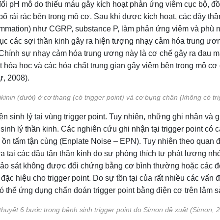
đổi pH mô do thiếu máu gây kích hoạt phản ứng viêm cục bộ, đồn
ố rải rác bên trong mô cơ. Sau khi được kích hoạt, các dây th
lammation) như CGRP, substance P, làm phản ứng viêm và phù n
n tục các sợi thần kinh gây ra hiện tượng nhạy cảm hóa trung ươ
Chính sự nhạy cảm hóa trung ương này là cơ chế gây ra đau mạ
mặt hóa học và các hóa chất trung gian gây viêm bên trong mô 
ự, 2008).
kinin (dưới) ở cơ thang (có trigger point) và cơ bụng chân (không có tr
n sinh lý tại vùng trigger point. Tuy nhiên, những ghi nhận và gi
n sinh lý thần kinh. Các nghiên cứu ghi nhận tại trigger point có
 ồn tấm tận cùng (Enplate Noise – EPN). Tuy nhiên theo quan đ
a tại các đầu tận thần kinh do sự phóng thích tự phát lượng nh
hảo sát không được đối chứng bằng cơ bình thường hoặc các đối
 hiệu cho trigger point. Do sự tồn tại của rất nhiều các vấn đ
có thể ứng dụng chẩn đoán trigger point bằng điện cơ trên lâm s
thuyết 6 bước trong bệnh sinh trigger point do Simon đề xuất (Simon, 