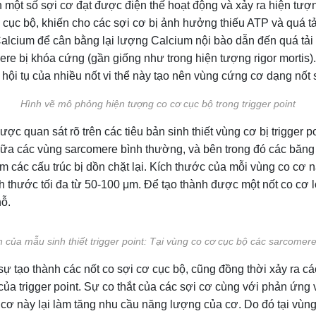
n một số sợi cơ đạt được điện thế hoạt động và xảy ra hiện tượ
cục bộ, khiến cho các sợi cơ bị ảnh hưởng thiếu ATP và quá tả
lcium để cân bằng lại lượng Calcium nội bào dẫn đến quá tải 
ere bị khóa cứng (gần giống như trong hiện tượng rigor mortis
à hội tụ của nhiều nốt vi thể này tạo nên vùng cứng cơ dạng nốt
Hình vẽ mô phỏng hiện tượng co cơ cục bộ trong trigger point
c quan sát rõ trên các tiêu bản sinh thiết vùng cơ bị trigger p
ữa các vùng sarcomere bình thường, và bên trong đó các băng r
 các cấu trúc bị dồn chặt lại. Kích thước của mỗi vùng co cơ n
h thước tối đa từ 50-100 μm. Để tạo thành được một nốt co cơ l
hỗ.
 của mẫu sinh thiết trigger point: Tại vùng co cơ cục bộ các sarcomere 
ự tạo thành các nốt co sợi cơ cục bộ, cũng đồng thời xảy ra cá
của trigger point. Sự co thắt của các sợi cơ cùng với phản ứng
cơ này lại làm tăng nhu cầu năng lượng của cơ. Do đó tại vùng