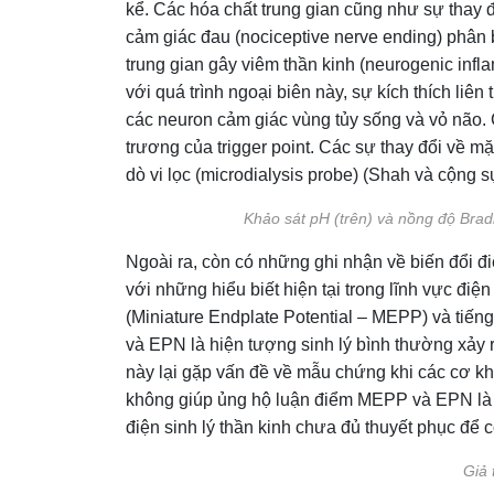
kể. Các hóa chất trung gian cũng như sự thay 
cảm giác đau (nociceptive nerve ending) phân b
trung gian gây viêm thần kinh (neurogenic inf
với quá trình ngoại biên này, sự kích thích liê
các neuron cảm giác vùng tủy sống và vỏ não. 
trương của trigger point. Các sự thay đổi về 
dò vi lọc (microdialysis probe) (Shah và cộng s
Khảo sát pH (trên) và nồng độ Bradi
Ngoài ra, còn có những ghi nhận về biến đổi điệ
với những hiểu biết hiện tại trong lĩnh vực điệ
(Miniature Endplate Potential – MEPP) và tiếng
và EPN là hiện tượng sinh lý bình thường xảy r
này lại gặp vấn đề về mẫu chứng khi các cơ k
không giúp ủng hộ luận điểm MEPP và EPN là đặc
điện sinh lý thần kinh chưa đủ thuyết phục để 
Giả 