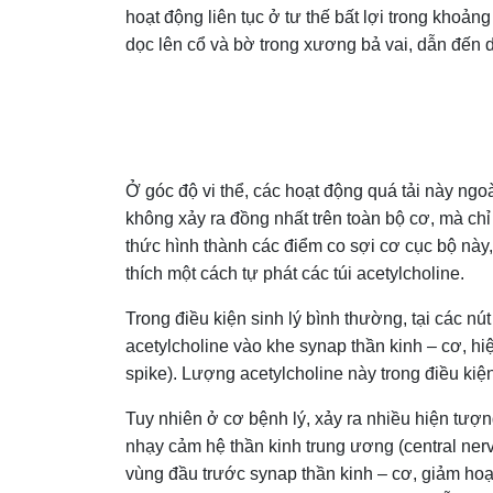
hoạt động liên tục ở tư thế bất lợi trong khoảng
dọc lên cổ và bờ trong xương bả vai, dẫn đến 
Ở góc độ vi thể, các hoạt động quá tải này ngoà
không xảy ra đồng nhất trên toàn bộ cơ, mà chỉ
thức hình thành các điểm co sợi cơ cục bộ này,
thích một cách tự phát các túi acetylcholine.
Trong điều kiện sinh lý bình thường, tại các n
acetylcholine vào khe synap thần kinh – cơ, hi
spike). Lượng acetylcholine này trong điều kiệ
Tuy nhiên ở cơ bệnh lý, xảy ra nhiều hiện tượn
nhạy cảm hệ thần kinh trung ương (central ner
vùng đầu trước synap thần kinh – cơ, giảm hoạt