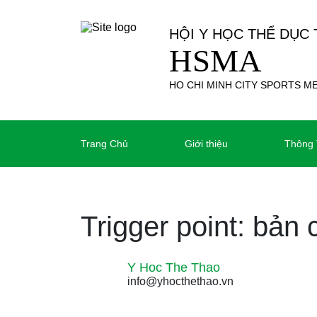
HỘI Y HỌC THỂ DỤC
HSMA
HO CHI MINH CITY SPORTS M
Trang Chủ
Giới thiệu
Thông 
Trigger point: bản
Y Hoc The Thao
info@yhocthethao.vn