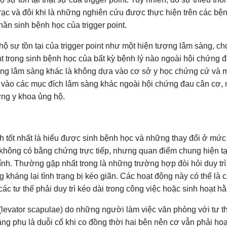
rạc và đôi khi là những nghiên cứu được thực hiện trên các bệnh
hần sinh bệnh học của trigger point.
 sự tồn tại của trigger point như một hiện tượng lâm sàng, c
nt trong sinh bệnh học của bất kỳ bệnh lý nào ngoài hội chứng
 chứng lâm sàng khác là không dựa vào cơ sở y học chứng cứ và 
nt vào các mục đích lâm sàng khác ngoài hội chứng đau cân cơ,
ng y khoa ủng hộ.
 tốt nhất là hiểu được sinh bệnh học và những thay đổi ở mức độ 
không có bằng chứng trực tiếp, nhưng quan điểm chung hiện tại 
nh. Thường gặp nhất trong là những trường hợp đòi hỏi duy trì 
ng kháng lại tình trạng bị kéo giãn. Các hoạt động này có thể là 
ác tư thế phải duy trì kéo dài trong công việc hoặc sinh hoạt h
i (levator scapulae) do những người làm việc văn phòng với tư t
g phụ là duỗi cổ khi co đồng thời hai bên nên cơ vẫn phải hoạt 