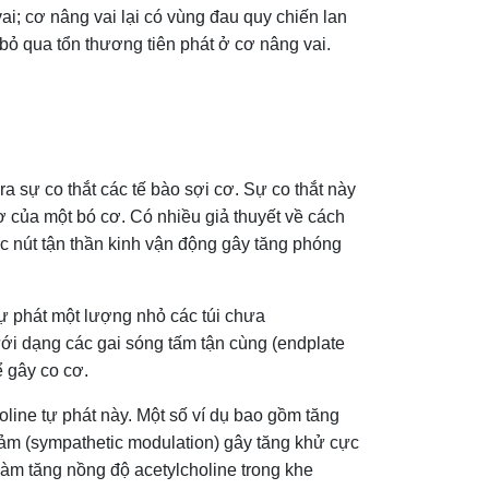
vai; cơ nâng vai lại có vùng đau quy chiến lan
bỏ qua tổn thương tiên phát ở cơ nâng vai.
ra sự co thắt các tế bào sợi cơ. Sự co thắt này
cơ của một bó cơ. Có nhiều giả thuyết về cách
ác nút tận thần kinh vận động gây tăng phóng
 tự phát một lượng nhỏ các túi chưa
ưới dạng các gai sóng tấm tận cùng (endplate
ể gây co cơ.
oline tự phát này. Một số ví dụ bao gồm tăng
 cảm (sympathetic modulation) gây tăng khử cực
làm tăng nồng độ acetylcholine trong khe