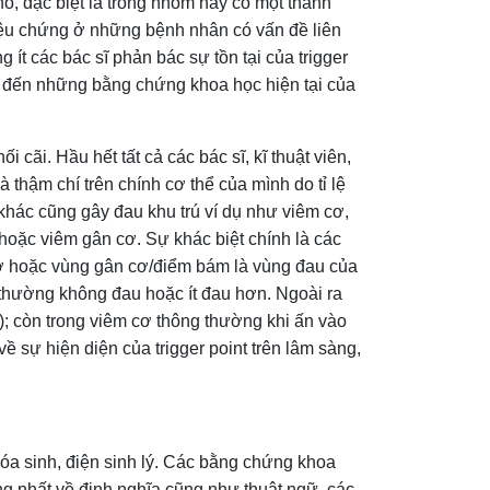
nó, đặc biệt là trong nhóm này có một thành
riệu chứng ở những bệnh nhân có vấn đề liên
 ít các bác sĩ phản bác sự tồn tại của trigger
ét đến những bằng chứng khoa học hiện tại của
 cãi. Hầu hết tất cả các bác sĩ, kĩ thuật viên,
thậm chí trên chính cơ thể của mình do tỉ lệ
 khác cũng gây đau khu trú ví dụ như viêm cơ,
ơ hoặc viêm gân cơ. Sự khác biệt chính là các
 cơ hoặc vùng gân cơ/điểm bám là vùng đau của
 thường không đau hoặc ít đau hơn. Ngoài ra
nt); còn trong viêm cơ thông thường khi ấn vào
ề sự hiện diện của trigger point trên lâm sàng,
hóa sinh, điện sinh lý. Các bằng chứng khoa
ống nhất về định nghĩa cũng như thuật ngữ, các