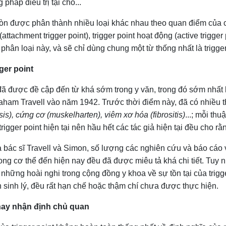
háp điều trị tại chỗ...
còn được phân thành nhiều loại khác nhau theo quan điểm của cá
(attachment trigger point), trigger point hoạt động (active trigger p
c phân loại này, và sẽ chỉ dùng chung một từ thống nhất là trigge
ger point
 được đề cập đến từ khá sớm trong y văn, trong đó sớm nhất 
 Graham Travell vào năm 1942. Trước thời điểm này, đã có nhiề
s), cứng cơ (muskelharten), viêm xơ hóa (fibrositis)
...; mỗi th
gger point hiện tại nên hầu hết các tác giả hiện tại đều cho rằng
 bác sĩ Travell và Simon, số lượng các nghiên cứu và báo cáo v
rong cơ thể đến hiện nay đều đã được miêu tả khá chi tiết. Tuy 
 những hoài nghi trong cộng đồng y khoa về sự tồn tại của trig
n sinh lý, đều rất hạn chế hoặc thậm chí chưa được thực hiện.
 hay nhận định chủ quan