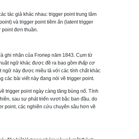
c tác giả khác nhau: trigger point trung tâm
oint) và trigger point tiềm ẩn (latent trigger
r point đơn thuần.
là ghi nhận của Froriep năm 1843. Cụm từ
u thuật ngữ khác được đề ra bao gồm
thấp cơ
uật ngữ này được miêu tả với các tính chất khác
 các bài viết này đang nói về trigger point.
ề trigger point ngày càng tăng bùng nổ. Tính
nhiên, sau sự phát triển vượt bậc ban đầu, do
ger point, các nghiên cứu chuyên sâu hơn về