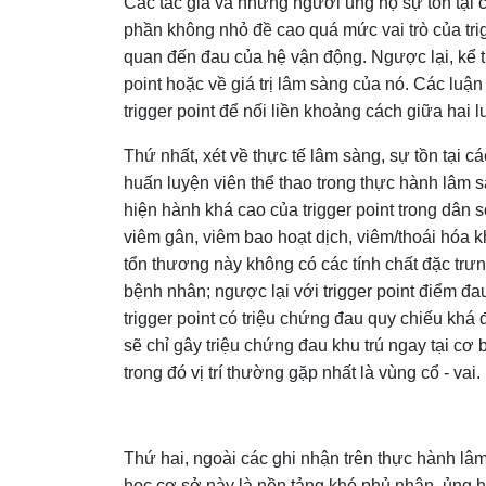
Các tác giả và những người ủng hộ sự tồn tại c
phần không nhỏ đề cao quá mức vai trò của tri
quan đến đau của hệ vận động. Ngược lại, kể từ 
point hoặc về giá trị lâm sàng của nó. Các lu
trigger point để nối liền khoảng cách giữa hai 
Thứ nhất, xét về thực tế lâm sàng, sự tồn tại cá
huấn luyện viên thể thao trong thực hành lâm s
hiện hành khá cao của trigger point trong dân s
viêm gân, viêm bao hoạt dịch, viêm/thoái hóa kh
tổn thương này không có các tính chất đặc trư
bệnh nhân; ngược lại với trigger point điểm 
trigger point có triệu chứng đau quy chiếu khá đ
sẽ chỉ gây triệu chứng đau khu trú ngay tại cơ 
trong đó vị trí thường gặp nhất là vùng cổ - vai.
Thứ hai, ngoài các ghi nhận trên thực hành lâm
học cơ sở này là nền tảng khó phủ nhận, ủng hộ 