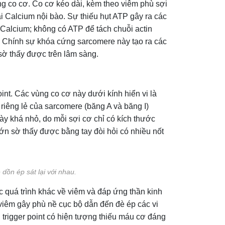
ng co cơ. Co cơ kéo dài, kèm theo viêm phù sợi
i Calcium nội bào. Sự thiếu hụt ATP gây ra các
Calcium; không có ATP để tách chuỗi actin
). Chính sự khóa cứng sarcomere này tạo ra các
 sờ thấy được trên lâm sàng.
oint. Các vùng co cơ này dưới kính hiển vi là
iêng lẻ của sarcomere (băng A và băng I)
ày khá nhỏ, do mỗi sợi cơ chỉ có kích thước
ớn sờ thấy được bằng tay đòi hỏi có nhiều nốt
dồn ép sát lại với nhau.
c quá trình khác về viêm và đáp ứng thần kinh
 viêm gây phù nề cục bộ dẫn đến đè ép các vi
 trigger point có hiện tượng thiếu máu cơ đáng