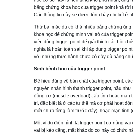
bằng chứng khoa học của trigger point khá rời 
Các thông tin này sẽ được trình bày chi tiết ở p
Thứ ba, mặc dù có khá nhiều bằng chứng ủng hộ
khoa học để chứng minh vai trò của trigger poi
việc dùng trigger point để giải thích các hội
nghĩa là hoàn toàn sai khi áp dụng trigger poi
với những thực hành chưa có đầy đủ bằng chứ
Sinh bệnh học của trigger point
Để hiểu đúng về bản chất của trigger point, cách
nguyên nhân hình thành trigger point, hầu như 
động cơ (muscle overload) cấp tính hoặc mạn tí
trì, đặc biệt là ở các tư thế mà cơ phải hoạt độ
mới chưa từng làm trước đây), hoặc mạn tính (c
Một ví dụ điển hình là trigger point cơ nâng va
vai bị kéo căng, mặt khác do cơ này có chức năn