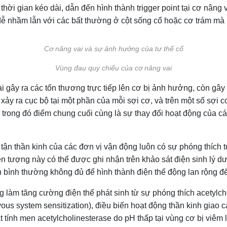
 thời gian kéo dài, dẫn đến hình thành trigger point tại cơ nâng 
dễ nhầm lẫn với các bất thường ở cột sống cổ hoặc cơ trám mà 
Cơ nâng vai và sự ảnh hưởng của tư thế cổ
Vùng đau quy chiếu của cơ nâng vai
i gây ra các tổn thương trực tiếp lên cơ bị ảnh hưởng, còn gây 
 xảy ra cục bộ tại một phần của mỗi sợi cơ, và trên một số sợi 
 trong đó điểm chung cuối cùng là sự thay đổi hoạt động của c
út tận thần kinh của các đơn vị vận động luôn có sự phóng thích
ện tượng này có thể được ghi nhận trên khảo sát điện sinh lý d
n bình thường không đủ để hình thành điện thế động lan rộng đ
g làm tăng cường điện thế phát sinh từ sự phóng thích acetylch
vous system sensitization), điều biến hoạt động thần kinh giao
 tính men acetylcholinesterase do pH thấp tại vùng cơ bị viêm 