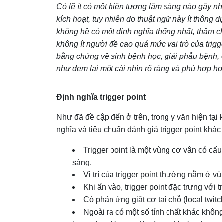
Có lẽ ít có một hiện tượng lâm sàng nào gây nhiề
kích hoạt, tuy nhiên do thuật ngữ này ít thông 
không hề có một định nghĩa thống nhất, thậm ch
không ít người đề cao quá mức vai trò của trigg
bằng chứng về sinh bệnh học, giải phẫu bệnh, 
như đem lại một cái nhìn rõ ràng và phù hợp hơn
Định nghĩa trigger point
Như đã đề cập đến ở trên, trong y văn hiện tại
nghĩa và tiêu chuẩn đánh giá trigger point kh
Trigger point là một vùng cơ vân có cấu
sàng.
Vị trí của trigger point thường nằm ở v
Khi ấn vào, trigger point đặc trưng với 
Có phản ứng giật cơ tại chỗ (local twitc
Ngoài ra có một số tính chất khác không