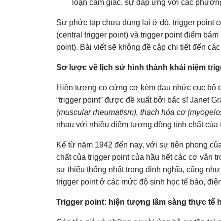
loạn cảm giác, sự đáp ứng với các phương p
Sự phức tạp chưa dùng lại ở đó, trigger point 
(central trigger point) và trigger point điểm bám 
point). Bài viết sẽ không đề cập chi tiết đến cá
Sơ lược về lịch sử hình thành khái niệm trig
Hiện tượng co cứng cơ kèm đau nhức cục bộ đã
“trigger point” được đề xuất bởi bác sĩ Janet
(muscular rheumatism), thạch hóa cơ (myogelosi
nhau với nhiều điểm tương đồng tính chất của tri
Kể từ năm 1942 đến nay, với sự tiên phong của
chất của trigger point của hầu hết các cơ vân t
sự thiếu thống nhất trong định nghĩa, cũng như
trigger point ở các mức độ sinh học tế bào, điệ
Trigger point: hiện tượng lâm sàng thực tế