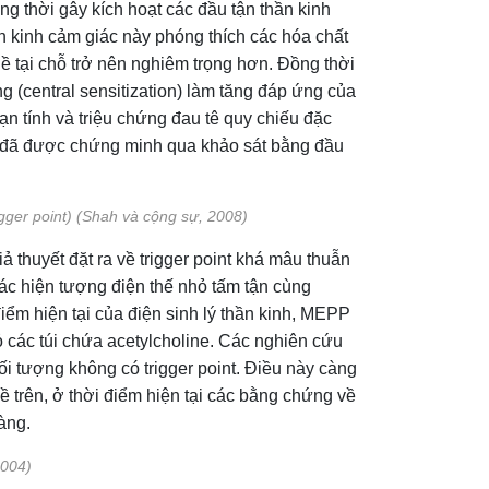
g thời gây kích hoạt các đầu tận thần kinh
ần kinh cảm giác này phóng thích các hóa chất
ề tại chỗ trở nên nghiêm trọng hơn. Đồng thời
ng (central sensitization) làm tăng đáp ứng của
n tính và triệu chứng đau tê quy chiếu đặc
cơ đã được chứng minh qua khảo sát bằng đầu
igger point) (Shah và cộng sự, 2008)
ả thuyết đặt ra về trigger point khá mâu thuẫn
 các hiện tượng điện thế nhỏ tấm tận cùng
iểm hiện tại của điện sinh lý thần kinh, MEPP
ỏ các túi chứa acetylcholine. Các nghiên cứu
 tượng không có trigger point. Điều này càng
ề trên, ở thời điểm hiện tại các bằng chứng về
àng.
2004)