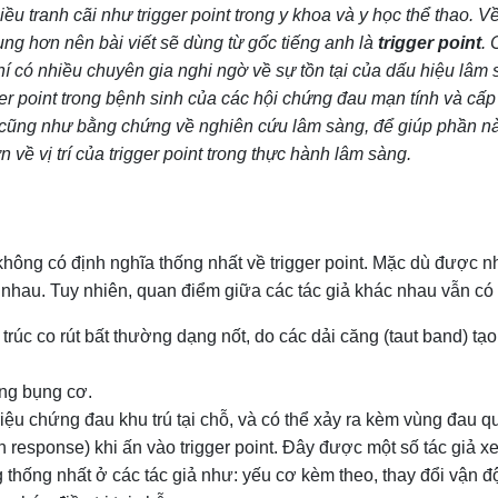
u tranh cãi như trigger point trong y khoa và y học thể thao. Về 
dụng hơn nên bài viết sẽ dùng từ gốc tiếng anh là
trigger point
. 
í có nhiều chuyên gia nghi ngờ về sự tồn tại của dấu hiệu lâm
er point trong bệnh sinh của các hội chứng đau mạn tính và cấp 
cũng như bằng chứng về nghiên cứu lâm sàng, để giúp phần nào 
 về vị trí của trigger point trong thực hành lâm sàng.
 không có định nghĩa thống nhất về trigger point. Mặc dù được 
ác nhau. Tuy nhiên, quan điểm giữa các tác giả khác nhau vẫn c
 trúc co rút bất thường dạng nốt, do các dải căng (taut band) 
ùng bụng cơ.
triệu chứng đau khu trú tại chỗ, và có thể xảy ra kèm vùng đau qu
h response) khi ấn vào trigger point. Đây được một số tác giả xe
 thống nhất ở các tác giả như: yếu cơ kèm theo, thay đổi vận độ