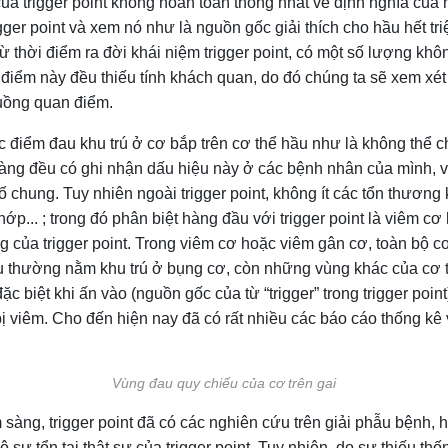
ủa trigger point không hoàn toàn thống nhất về định nghĩa của 
gger point và xem nó như là nguồn gốc giải thích cho hầu hết t
thời điểm ra đời khái niệm trigger point, có một số lượng không
ận điểm này đều thiếu tính khách quan, do đó chúng ta sẽ xem x
luồng quan điểm.
c điểm đau khu trú ở cơ bắp trên cơ thể hầu như là không thể chối
àng đều có ghi nhận dấu hiệu này ở các bệnh nhân của mình, và 
ố chung. Tuy nhiên ngoài trigger point, không ít các tổn thương
ớp... ; trong đó phân biệt hàng đầu với trigger point là viêm c
ng của trigger point. Trong viêm cơ hoặc viêm gân cơ, toàn bộ
đau thường nằm khu trú ở bụng cơ, còn những vùng khác của cơ
ặc biệt khi ấn vào (nguồn gốc của từ “trigger” trong trigger poi
bị viêm. Cho đến hiện nay đã có rất nhiều các báo cáo thống kê v
Vùng đau quy chiếu của cơ trên gai
 sàng, trigger point đã có các nghiên cứu trên giải phẫu bệnh, 
sự tổn tại thật sự của trigger point. Tuy nhiên, do sự thiếu th