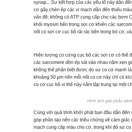
synap... Sự kết hợp của các yếu tố này dẫn đế
cơ gây chèn ép các vi mạch dẫn đến thiếu máu 
vấn đề: không có ATP cung cấp cho các bơm Ca
khỏi myosin bên trong sợi cơ khiến các sarcom
nốt co sợi cơ cục bộ rải rác bên trong bó cơ, v
Hiện tượng co cứng cục bộ các sợi cơ có thể đượ
các sarcomere dồn ép sát vào nhau nằm xen gi
không thể phân biệt được do sự co cơ mạnh làm
khoảng 50 μm nên mỗi nốt co cơ này chỉ có kíc
co cơ cục bộ vi thể này nằm tập trung tại một c
Hình ảnh giải phẫu bệnh
Cùng với quá trình khởi phát ban đầu dẫn đến s
góp phần tạo nên các triệu chứng về cảm giác 
mạch cung cấp máu cho cơ, trong khi đó sự co 