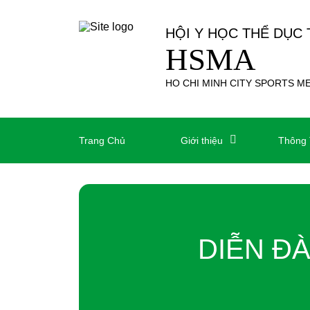
HỘI Y HỌC THỂ DỤC
HSMA
HO CHI MINH CITY SPORTS M
Trang Chủ
Giới thiệu
Thông 
DIỄN Đ