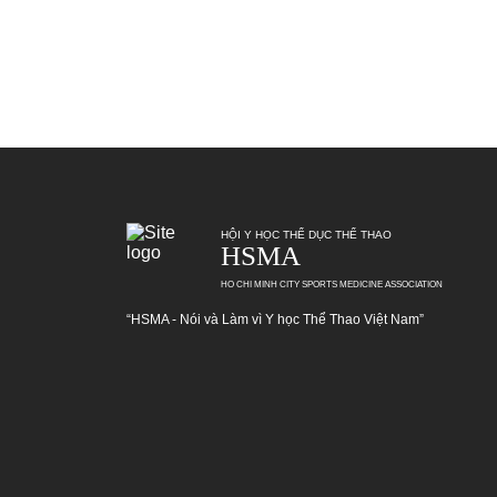
HỘI Y HỌC THỂ DỤC THỂ THAO
HSMA
HO CHI MINH CITY SPORTS MEDICINE ASSOCIATION
“HSMA - Nói và Làm vì Y học Thể Thao Việt Nam”